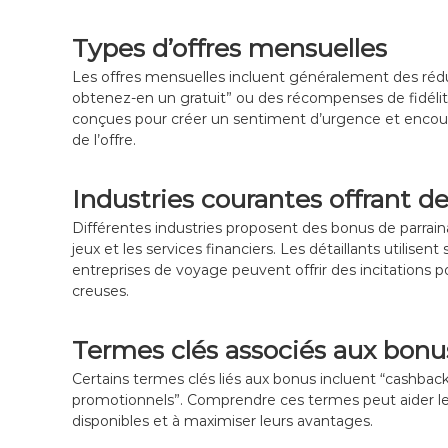
Types d’offres mensuelles
Les offres mensuelles incluent généralement des réduc
obtenez-en un gratuit” ou des récompenses de fidélit
conçues pour créer un sentiment d’urgence et encourag
de l’offre.
Industries courantes offrant d
Différentes industries proposent des bonus de parrai
jeux et les services financiers. Les détaillants utilise
entreprises de voyage peuvent offrir des incitations p
creuses.
Termes clés associés aux bonu
Certains termes clés liés aux bonus incluent “cashback”
promotionnels”. Comprendre ces termes peut aider le
disponibles et à maximiser leurs avantages.