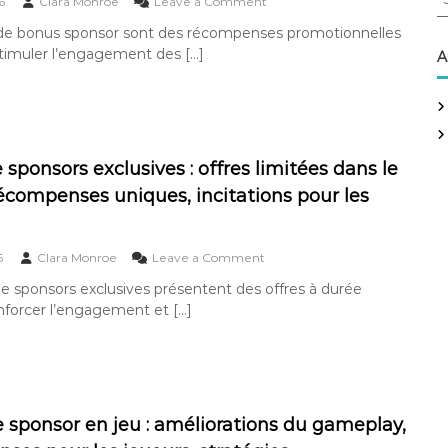
o
6
Clara Monroe
Leave a Comment
e
l
r
n
e
a
 de bonus sponsor sont des récompenses promotionnelles
s
J
t
p
r
stimuler l’engagement des […]
e
A
e
é
t
c
m
c
o
h
p
i
n
f
s
f
s
o
:
i
d
p
r
q
e
 sponsors exclusives : offres limitées dans le
r
u
:
b
o
écompenses uniques, incitations pour les
e
o
m
à
n
o
l
u
t
’
s
o
6
Clara Monroe
Leave a Comment
i
é
s
n
o
v
de sponsors exclusives présentent des offres à durée
p
O
n
é
o
nforcer l’engagement et […]
f
s
n
n
f
d
e
s
r
’
m
o
e
u
e
r
s
r
n
:
d
g
t
O
e
 sponsor en jeu : améliorations du gameplay,
e
:
f
s
n
R