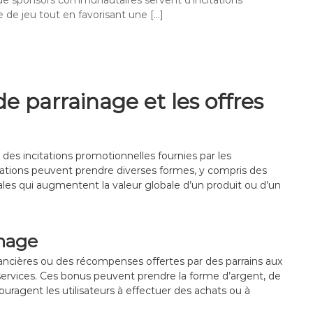
de sponsors communautaires servent d’incitations
u
u
B
o
s
x
s
e de jeu tout en favorisant une […]
r
e
o
u
d
i
t
s
,
n
r
e
g
r
a
S
u
l
p
e
a
c
t
s
e
a
n
t
t
r
d
s
r
c
é
i
a
e
j
r
e
g
f
t
p
e parrainage et les offres
o
a
s
i
s
é
a
u
i
,
e
:
g
r
e
n
E
s
s
i
r
u
a
n
d
t
e
a
r
g
g
’
r
s
i
des incitations promotionnelles fournies par les
s
e
a
e
a
d
n
ncitations peuvent prendre diverses formes, y compris des
:
g
n
t
’
a
les qui augmentent la valeur globale d’un produit ou d’un
M
e
g
é
e
g
a
m
a
g
n
e
x
e
g
i
g
c
i
n
e
e
a
o
inage
m
t
m
s
g
m
i
d
e
d
e
m
ancières ou des récompenses offertes par des parrains aux
s
e
n
’
m
u
e
services. Ces bonus peuvent prendre la forme d’argent, de
s
t
e
e
n
r
J
uragent les utilisateurs à effectuer des achats ou à
n
n
a
l
o
g
t
u
e
u