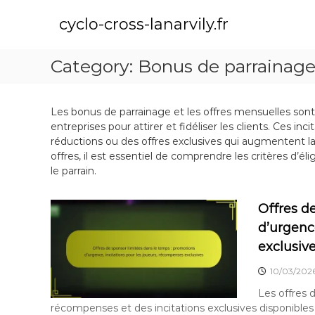
S
k
cyclo-cross-lanarvily.fr
i
p
Category:
Bonus de parrainage
t
o
c
o
Les bonus de parrainage et les offres mensuelles sont 
n
entreprises pour attirer et fidéliser les clients. Ces i
t
réductions ou des offres exclusives qui augmentent la 
e
offres, il est essentiel de comprendre les critères d’élig
n
le parrain.
t
Offres d
d’urgenc
exclusiv
10/03/202
Les offres 
récompenses et des incitations exclusives disponible