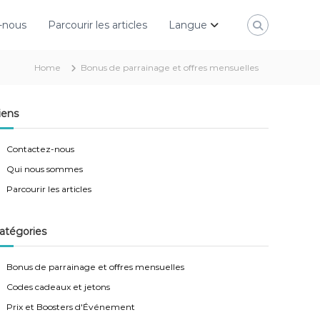
-nous
Parcourir les articles
Langue
Home
Bonus de parrainage et offres mensuelles
iens
Contactez-nous
Qui nous sommes
Parcourir les articles
atégories
Bonus de parrainage et offres mensuelles
Codes cadeaux et jetons
Prix et Boosters d'Événement