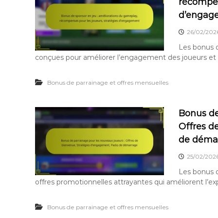
récompen
d’engag
26/02/202
Les bonus 
conçues pour améliorer l’engagement des joueurs et 
Bonus de parrainage et offres mensuelles
Bonus de
Offres d
de déma
25/02/202
Les bonus d
offres promotionnelles attrayantes qui améliorent l’expé
Bonus de parrainage et offres mensuelles