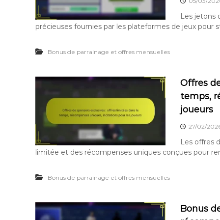
05/03/202
Les jetons
précieuses fournies par les plateformes de jeux pour 
Bonus de parrainage et offres mensuelles
Offres de
temps, r
joueurs
27/02/202
Les offres 
limitée et des récompenses uniques conçues pour re
Bonus de parrainage et offres mensuelles
Bonus de