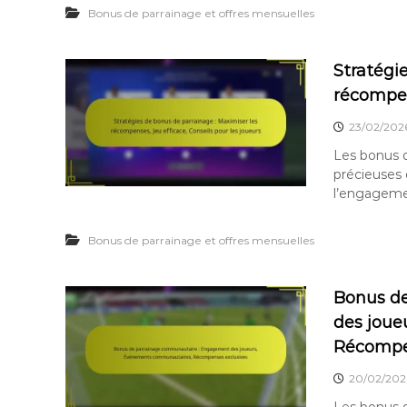
Bonus de parrainage et offres mensuelles
Stratégi
récompen
23/02/202
Les bonus 
précieuses 
l’engagemen
Bonus de parrainage et offres mensuelles
Bonus d
des joue
Récompe
20/02/202