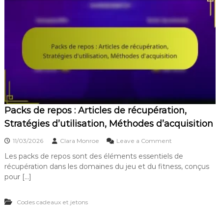
Packs de repos : Articles de récupération,
Stratégies d’utilisation, Méthodes d’acquisition
o
11/03/2026
Clara Monroe
Leave a Comment
n
Les packs de repos sont des éléments essentiels de
P
récupération dans les domaines du jeu et du fitness, conçus
a
c
pour […]
k
s
Codes cadeaux et jetons
d
e
r