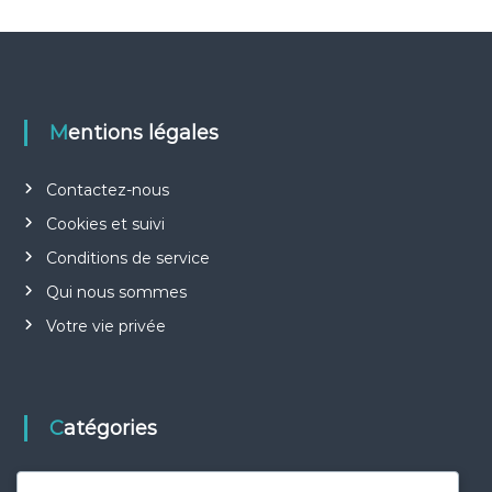
r
:
Mentions légales
Contactez-nous
Cookies et suivi
Conditions de service
Qui nous sommes
Votre vie privée
Catégories
Bonus de parrainage et offres mensuelles