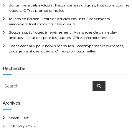
a
Bonus mensuels exclusifs : Récompenses uniques, Incitations pour les
t
joueurs, Offres promotionnelles
Tokens en Édition Limitée : Articles exclusifs, Événements
i
saisonniers, Incitations pour les joueurs
Boosters spécifiques à l’événement : Avantages de gameplay
o
uniques, Incitations pour les joueurs, Offres promotionnelles
Codes cadeaux pour bonus mensuels : Récompenses récurrentes,
n
Engagement des joueurs, Offres promotionnelles
Recherche
S
S
e
e
a
a
r
c
r
Archives
h
c
h
March 2026
f
February 2026
o