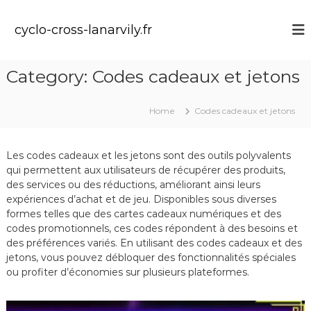
S
k
cyclo-cross-lanarvily.fr
i
p
t
Category:
Codes cadeaux et jetons
o
c
o
Home
Codes cadeaux et jetons
n
t
e
Les codes cadeaux et les jetons sont des outils polyvalents
n
qui permettent aux utilisateurs de récupérer des produits,
t
des services ou des réductions, améliorant ainsi leurs
expériences d’achat et de jeu. Disponibles sous diverses
formes telles que des cartes cadeaux numériques et des
codes promotionnels, ces codes répondent à des besoins et
des préférences variés. En utilisant des codes cadeaux et des
jetons, vous pouvez débloquer des fonctionnalités spéciales
ou profiter d’économies sur plusieurs plateformes.