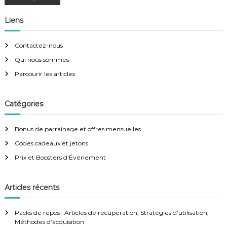
o
Liens
s
Contactez-nous
Qui nous sommes
t
Parcourir les articles
s
Catégories
n
Bonus de parrainage et offres mensuelles
a
Codes cadeaux et jetons
v
Prix et Boosters d'Événement
i
Articles récents
g
Packs de repos : Articles de récupération, Stratégies d’utilisation,
Méthodes d’acquisition