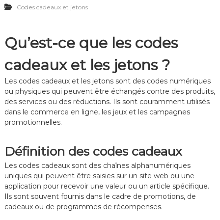
Codes cadeaux et jetons
c
t
u
a
é
p
d
e
é
e
s
r
Qu’est-ce que les codes
a
d
a
u
a
t
cadeaux et les jetons ?
x
n
i
p
s
o
o
l
n
Les codes cadeaux et les jetons sont des codes numériques
u
e
,
ou physiques qui peuvent être échangés contre des produits,
r
t
A
des services ou des réductions. Ils sont couramment utilisés
j
e
v
dans le commerce en ligne, les jeux et les campagnes
e
m
a
promotionnelles.
t
p
n
o
s
t
n
,
a
Définition des codes cadeaux
s
é
g
:
v
e
Les codes cadeaux sont des chaînes alphanumériques
O
é
s
uniques qui peuvent être saisies sur un site web ou une
f
n
p
f
e
o
application pour recevoir une valeur ou un article spécifique.
r
m
u
Ils sont souvent fournis dans le cadre de promotions, de
e
e
r
cadeaux ou de programmes de récompenses.
s
n
l
é
t
e