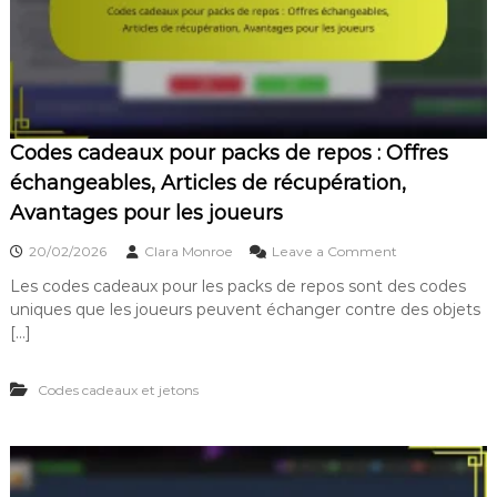
r
e
s
o
b
p
m
i
r
o
e
o
:
n
m
C
v
o
a
e
t
Codes cadeaux pour packs de repos : Offres
m
n
i
p
u
o
échangeables, Articles de récupération,
a
e
n
Avantages pour les joueurs
g
,
n
n
P
e
o
e
a
20/02/2026
Clara Monroe
Leave a Comment
l
n
s
c
s
Les codes cadeaux pour les packs de repos sont des codes
C
m
k
uniques que les joueurs peuvent échanger contre des objets
o
a
s
d
r
d
[…]
e
k
e
s
e
d
Codes cadeaux et jetons
c
t
é
a
i
m
d
n
a
e
g
r
a
,
r
u
P
a