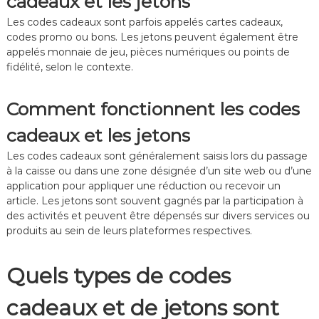
cadeaux et les jetons
o
o
n
n
Les codes cadeaux sont parfois appelés cartes cadeaux,
n
n
codes promo ou bons. Les jetons peuvent également être
e
i
appelés monnaie de jeu, pièces numériques ou points de
l
è
s
r
fidélité, selon le contexte.
,
e
R
s
é
Comment fonctionnent les codes
c
o
cadeaux et les jetons
m
p
Les codes cadeaux sont généralement saisis lors du passage
e
à la caisse ou dans une zone désignée d’un site web ou d’une
n
application pour appliquer une réduction ou recevoir un
s
article. Les jetons sont souvent gagnés par la participation à
e
des activités et peuvent être dépensés sur divers services ou
s
produits au sein de leurs plateformes respectives.
p
o
u
Quels types de codes
r
l
e
cadeaux et de jetons sont
s