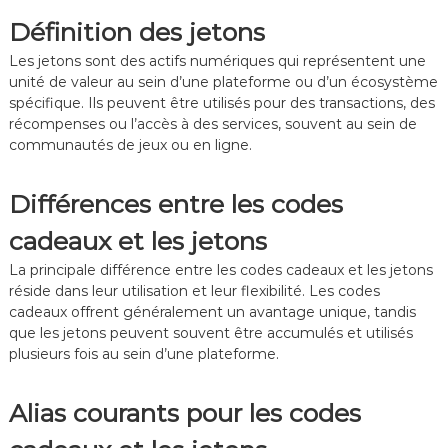
c
s
s
Définition des jetons
h
s
j
a
p
o
Les jetons sont des actifs numériques qui représentent une
n
é
u
unité de valeur au sein d’une plateforme ou d’un écosystème
g
c
e
spécifique. Ils peuvent être utilisés pour des transactions, des
e
i
u
récompenses ou l’accès à des services, souvent au sein de
a
a
r
b
u
s
communautés de jeux ou en ligne.
l
x
e
,
Différences entre les codes
s
p
,
r
C
o
cadeaux et les jetons
o
m
La principale différence entre les codes cadeaux et les jetons
d
o
e
t
réside dans leur utilisation et leur flexibilité. Les codes
s
i
cadeaux offrent généralement un avantage unique, tandis
p
o
que les jetons peuvent souvent être accumulés et utilisés
r
n
plusieurs fois au sein d’une plateforme.
o
s
m
s
o
a
Alias courants pour les codes
t
i
i
s