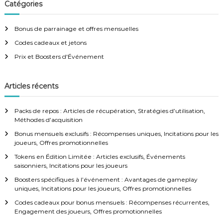
Catégories
n
Bonus de parrainage et offres mensuelles
a
Codes cadeaux et jetons
v
Prix et Boosters d'Événement
i
Articles récents
g
Packs de repos : Articles de récupération, Stratégies d’utilisation,
a
Méthodes d’acquisition
Bonus mensuels exclusifs : Récompenses uniques, Incitations pour les
t
joueurs, Offres promotionnelles
Tokens en Édition Limitée : Articles exclusifs, Événements
i
saisonniers, Incitations pour les joueurs
Boosters spécifiques à l’événement : Avantages de gameplay
o
uniques, Incitations pour les joueurs, Offres promotionnelles
Codes cadeaux pour bonus mensuels : Récompenses récurrentes,
n
Engagement des joueurs, Offres promotionnelles