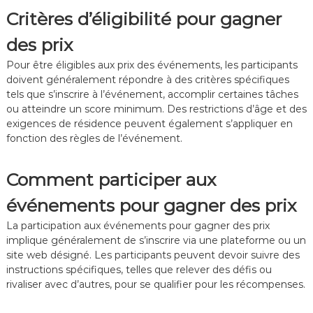
i
p
Critères d’éligibilité pour gagner
a
r
t
o
des prix
s
m
,
o
Pour être éligibles aux prix des événements, les participants
C
t
doivent généralement répondre à des critères spécifiques
a
i
tels que s’inscrire à l’événement, accomplir certaines tâches
m
o
ou atteindre un score minimum. Des restrictions d’âge et des
p
n
a
n
exigences de résidence peuvent également s’appliquer en
g
e
fonction des règles de l’événement.
n
l
e
s
s
,
Comment participer aux
p
I
r
n
événements pour gagner des prix
o
c
m
i
La participation aux événements pour gagner des prix
o
t
implique généralement de s’inscrire via une plateforme ou un
t
a
site web désigné. Les participants peuvent devoir suivre des
i
t
instructions spécifiques, telles que relever des défis ou
o
i
rivaliser avec d’autres, pour se qualifier pour les récompenses.
n
o
n
n
e
s