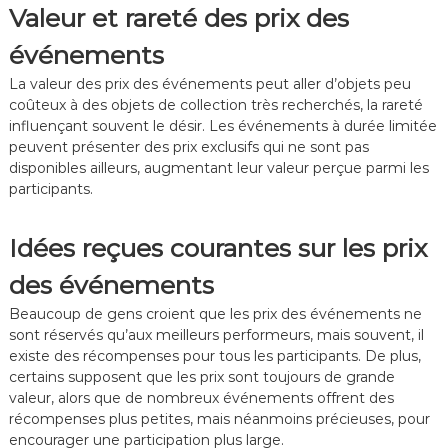
Valeur et rareté des prix des
l
p
l
o
événements
e
u
s
r
La valeur des prix des événements peut aller d’objets peu
,
l
R
e
coûteux à des objets de collection très recherchés, la rareté
é
s
influençant souvent le désir. Les événements à durée limitée
c
j
peuvent présenter des prix exclusifs qui ne sont pas
o
o
disponibles ailleurs, augmentant leur valeur perçue parmi les
m
u
participants.
p
e
e
u
n
r
Idées reçues courantes sur les prix
s
s
e
des événements
s
p
Beaucoup de gens croient que les prix des événements ne
o
sont réservés qu’aux meilleurs performeurs, mais souvent, il
u
existe des récompenses pour tous les participants. De plus,
r
l
certains supposent que les prix sont toujours de grande
e
valeur, alors que de nombreux événements offrent des
s
récompenses plus petites, mais néanmoins précieuses, pour
j
encourager une participation plus large.
o