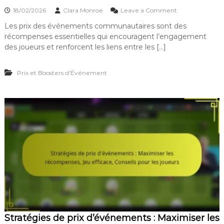
e
o
s
18/02/2026
Clara Monroe
Leave a Comment
n
à
Les prix des événements communautaires sont des
P
l
récompenses essentielles qui encouragent l’engagement
r
’
i
é
des joueurs et renforcent les liens entre les […]
x
v
d
é
Prix et Boosters d'Événement
e
n
s
e
é
m
v
e
é
n
n
t
e
:
m
M
e
a
n
x
t
i
s
m
c
i
o
s
m
e
m
r
Stratégies de prix d’événements : Maximiser les
u
l