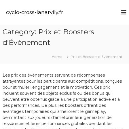
S
k
cyclo-cross-lanarvily.fr
i
p
t
Category:
Prix et Boosters
o
c
d’Événement
o
n
t
Home
Prix et Boosters d’Événement
e
n
t
Les prix des événements servent de récompenses
attrayantes pour les participants aux compétitions, conçues
pour stimuler l’engagement et la motivation. Ces prix
incluent souvent des objets exclusifs ou des bonus qui
peuvent être obtenus grâce à une participation active et à
des performances. De plus, les boosters offrent des
avantages temporaires qui améliorent le gameplay,
permettant aux joueurs d’améliorer leur génération de
ressources et leurs performances globales pendant les