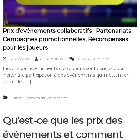
e
o
a
n
m
i
t
p
r
s
e
e
s
n
s
Prix d’événements collaboratifs : Partenariats,
p
s
,
é
e
R
Campagnes promotionnelles, Récompenses
c
s
é
pour les joueurs
i
,
c
a
J
o
o
u
e
10/02/2026
Clara Monroe
Leave a Comment
m
n
x
u
p
Les prix des événements collaboratifs sont conçus pour
P
:
e
e
inciter à la participation à des événements qui mettent en
r
A
f
n
i
v
f
avant des […]
s
x
a
i
e
d
n
c
s
Prix et Boosters d'Événement
’
t
a
e
é
a
c
x
v
g
e
c
é
e
,
l
Qu’est-ce que les prix des
n
s
C
u
e
d
o
s
événements et comment
m
e
n
i
e
g
s
v