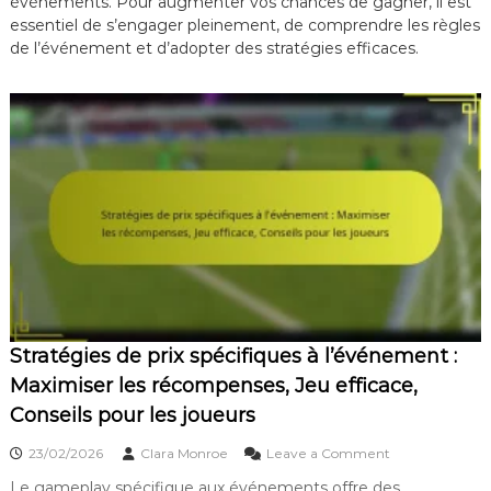
événements. Pour augmenter vos chances de gagner, il est
essentiel de s’engager pleinement, de comprendre les règles
de l’événement et d’adopter des stratégies efficaces.
Stratégies de prix spécifiques à l’événement :
Maximiser les récompenses, Jeu efficace,
Conseils pour les joueurs
o
23/02/2026
Clara Monroe
Leave a Comment
n
Le gameplay spécifique aux événements offre des