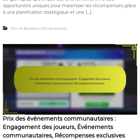
S
opportunités uniques pour maximiser les récompenses grâce
t
r
à une planification stratégique et une […]
a
t
Prix et Boosters d'Événement
é
g
i
e
s
d
e
p
r
i
x
s
p
é
c
i
Prix des événements communautaires :
f
i
Engagement des joueurs, Événements
q
communautaires, Récompenses exclusives
u