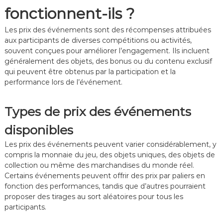
n
a
e
e
fonctionnent-ils ?
t
m
i
s
s
e
l
Les prix des événements sont des récompenses attribuées
c
p
s
aux participants de diverses compétitions ou activités,
o
l
p
l
a
o
souvent conçues pour améliorer l’engagement. Ils incluent
l
y
u
généralement des objets, des bonus ou du contenu exclusif
a
u
r
qui peuvent être obtenus par la participation et la
b
n
l
performance lors de l’événement.
o
i
e
r
q
s
a
u
j
Types de prix des événements
t
e
o
i
s
u
disponibles
f
,
e
s
É
u
Les prix des événements peuvent varier considérablement, y
:
v
r
compris la monnaie du jeu, des objets uniques, des objets de
P
é
s
collection ou même des marchandises du monde réel.
a
n
r
e
Certains événements peuvent offrir des prix par paliers en
t
m
fonction des performances, tandis que d’autres pourraient
e
e
proposer des tirages au sort aléatoires pour tous les
n
n
participants.
a
t
r
s