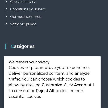
Cookies et suivi
Conditions de service
Qui nous sommes
Votre vie privée
Catégories
Bonus de parrainage et offres mensuelles
We respect your privacy
Codes cadeaux et jetons
Cookies help us improve your experience,
deliver personalized content, and analyze
Prix et Boosters d'Événement
traffic. You can choose which cookies to
allow by clicking
Customize
. Click
Accept All
to consent or
Reject All
to decline non-
essential cookies.