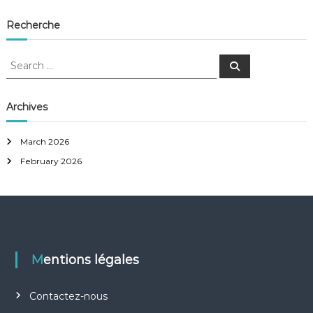
Recherche
S
S
e
e
a
a
r
c
r
Archives
h
c
h
March 2026
f
February 2026
o
r
:
Mentions légales
Contactez-nous