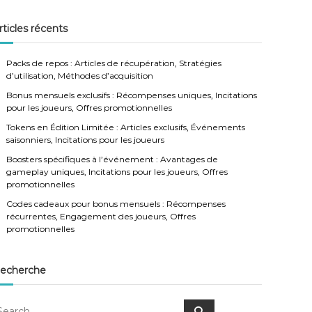
rticles récents
Packs de repos : Articles de récupération, Stratégies
d’utilisation, Méthodes d’acquisition
Bonus mensuels exclusifs : Récompenses uniques, Incitations
pour les joueurs, Offres promotionnelles
Tokens en Édition Limitée : Articles exclusifs, Événements
saisonniers, Incitations pour les joueurs
Boosters spécifiques à l’événement : Avantages de
gameplay uniques, Incitations pour les joueurs, Offres
promotionnelles
Codes cadeaux pour bonus mensuels : Récompenses
récurrentes, Engagement des joueurs, Offres
promotionnelles
echerche
S