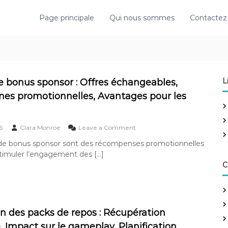
Page principale
Qui nous sommes
Contactez
L
e bonus sponsor : Offres échangeables,
s promotionnelles, Avantages pour les
o
6
Clara Monroe
Leave a Comment
n
 de bonus sponsor sont des récompenses promotionnelles
J
stimuler l’engagement des […]
e
t
C
o
n
s
d
e
ion des packs de repos : Récupération
b
, Impact sur le gameplay, Planification
o