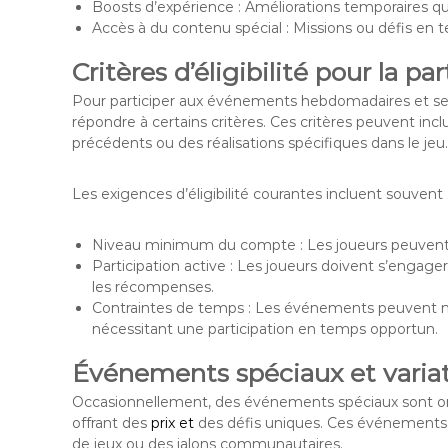
Boosts d’expérience : Améliorations temporaires qu
Accès à du contenu spécial : Missions ou défis en
Critères d’éligibilité pour la pa
Pour participer aux événements hebdomadaires et se qu
répondre à certains critères. Ces critères peuvent i
précédents ou des réalisations spécifiques dans le jeu.
Les exigences d’éligibilité courantes incluent souvent 
Niveau minimum du compte : Les joueurs peuvent av
Participation active : Les joueurs doivent s’engager
les récompenses.
Contraintes de temps : Les événements peuvent n’
nécessitant une participation en temps opportun.
Événements spéciaux et varia
Occasionnellement, des événements spéciaux sont or
offrant des
prix et
des défis uniques. Ces événements 
de jeux ou des jalons communautaires.