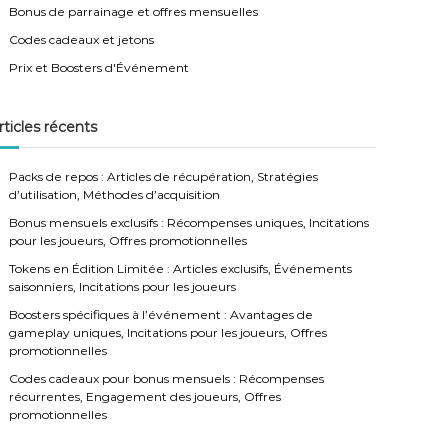
Bonus de parrainage et offres mensuelles
Codes cadeaux et jetons
Prix et Boosters d'Événement
rticles récents
Packs de repos : Articles de récupération, Stratégies
d’utilisation, Méthodes d’acquisition
Bonus mensuels exclusifs : Récompenses uniques, Incitations
pour les joueurs, Offres promotionnelles
Tokens en Édition Limitée : Articles exclusifs, Événements
saisonniers, Incitations pour les joueurs
Boosters spécifiques à l’événement : Avantages de
gameplay uniques, Incitations pour les joueurs, Offres
promotionnelles
Codes cadeaux pour bonus mensuels : Récompenses
récurrentes, Engagement des joueurs, Offres
promotionnelles