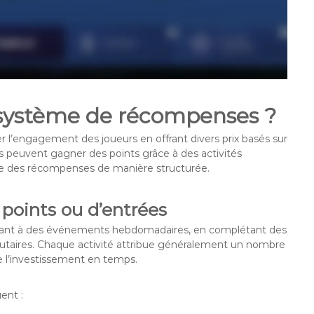
système de récompenses ?
l’engagement des joueurs en offrant divers prix basés sur
urs peuvent gagner des points grâce à des activités
re des récompenses de manière structurée.
points ou d’entrées
ipant à des événements hebdomadaires, en complétant des
utaires. Chaque activité attribue généralement un nombre
de l’investissement en temps.
ent :