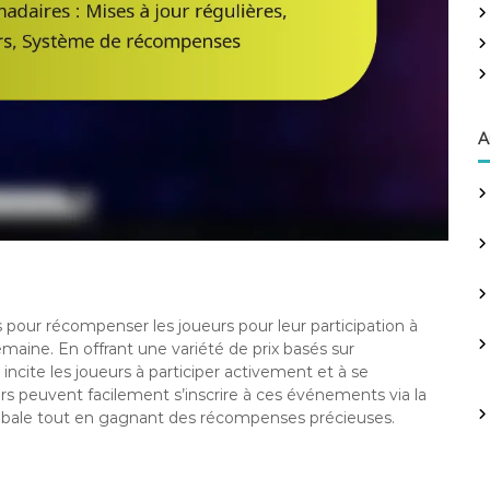
A
our récompenser les joueurs pour leur participation à
aine. En offrant une variété de prix basés sur
ncite les joueurs à participer activement et à se
 peuvent facilement s’inscrire à ces événements via la
globale tout en gagnant des récompenses précieuses.