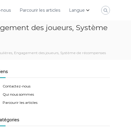
-nous
Parcourir les articles
Langue
gagement des joueurs, Système
égulières, Engagement des joueurs, Système de récompenses
iens
Contactez-nous
Qui nous sommes
Parcourir les articles
atégories