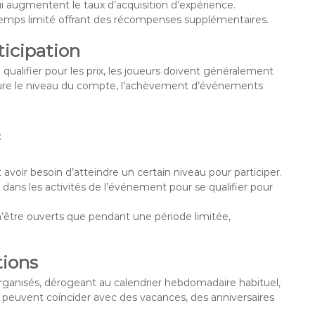
i augmentent le taux d’acquisition d’expérience.
 temps limité offrant des récompenses supplémentaires.
rticipation
alifier pour les prix, les joueurs doivent généralement
nclure le niveau du compte, l’achèvement d’événements
:
oir besoin d’atteindre un certain niveau pour participer.
 dans les activités de l’événement pour se qualifier pour
être ouverts que pendant une période limitée,
tions
ganisés, dérogeant au calendrier hebdomadaire habituel,
peuvent coïncider avec des vacances, des anniversaires