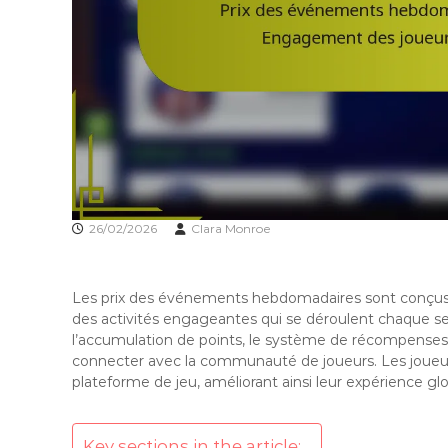
26/02/2026
Clara Monroe
Les prix des événements hebdomadaires sont conçus p
des activités engageantes qui se déroulent chaque sem
l’accumulation de points, le système de récompenses i
connecter avec la communauté de joueurs. Les joueurs
plateforme de jeu, améliorant ainsi leur expérience 
Key sections in the article: