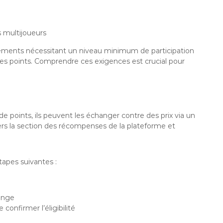
 multijoueurs
nements nécessitant un niveau minimum de participation
 des points. Comprendre ces exigences est crucial pour
 points, ils peuvent les échanger contre des prix via un
ers la section des récompenses de la plateforme et
apes suivantes :
hange
nfirmer l’éligibilité