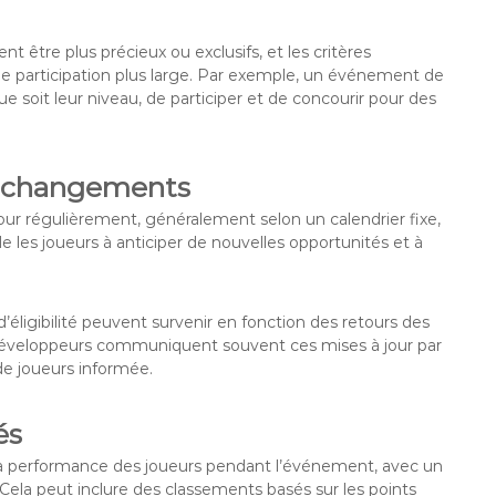
t être plus précieux ou exclusifs, et les critères
une participation plus large. Par exemple, un événement de
e soit leur niveau, de participer et de concourir pour des
t changements
ur régulièrement, généralement selon un calendrier fixe,
 les joueurs à anticiper de nouvelles opportunités et à
’éligibilité peuvent survenir en fonction des retours des
s développeurs communiquent souvent ces mises à jour par
de joueurs informée.
és
 la performance des joueurs pendant l’événement, avec un
Cela peut inclure des classements basés sur les points